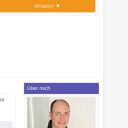
Amazon ▼
Über mich
eit